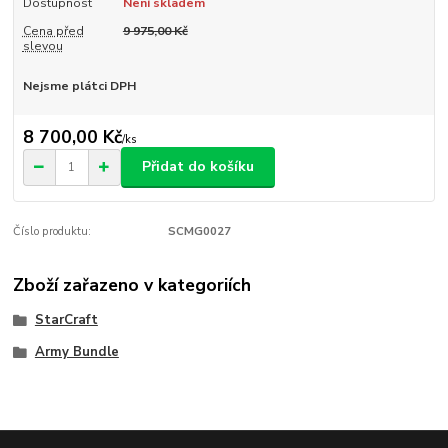
Dostupnost
Není skladem
Cena před
9 975,00 Kč
slevou
Nejsme plátci DPH
8 700,00 Kč
/
ks
Přidat do košíku
Číslo produktu:
SCMG0027
Zboží zařazeno v kategoriích
StarCraft
Army Bundle