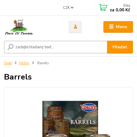
0
ks
CZK
za
0,00 Kč
Menu
Hledat
Úvod
Victrix
Barrels
Barrels