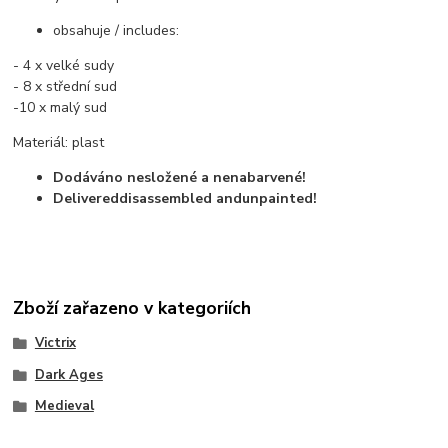
obsahuje / includes:
- 4 x velké sudy
- 8 x střední sud
-10 x malý sud
Materiál: plast
Dodáváno nesložené a nenabarvené!
Delivered
disassembled and
unpainted
!
Zboží zařazeno v kategoriích
Victrix
Dark Ages
Medieval