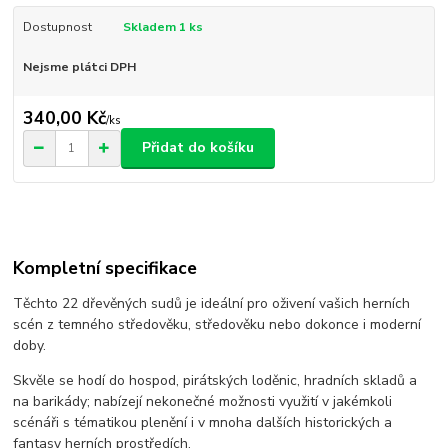
Dostupnost
Skladem 1 ks
Nejsme plátci DPH
340,00 Kč
/
ks
Přidat do košíku
Kompletní specifikace
Těchto 22 dřevěných sudů je ideální pro oživení vašich herních
scén z temného středověku, středověku nebo dokonce i moderní
doby.
Skvěle se hodí do hospod, pirátských loděnic, hradních skladů a
na barikády; nabízejí nekonečné možnosti využití v jakémkoli
scénáři s tématikou plenění i v mnoha dalších historických a
fantasy herních prostředích.